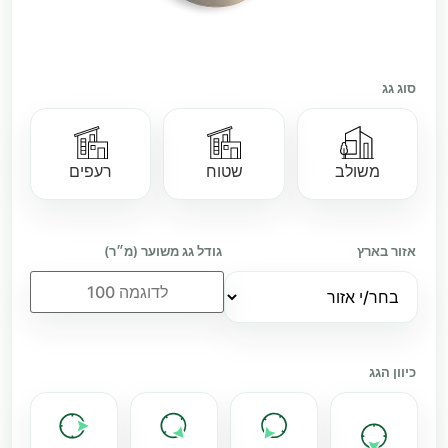
סוג גג
ש״ח
משולב
שטוח
רעפים
—
צפי הכנסות ב־10
צפי הכנסות ב־25
אזור בארץ
גודל גג משוער (מ״ר)
נים
שנים
—
—
תשואה
הספק כולל
כיוון הגג
ממוצעת