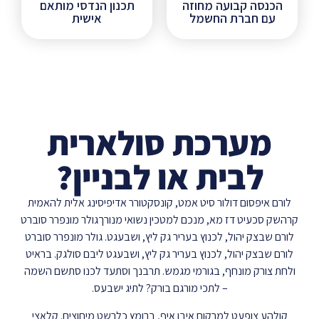
הכנסה קבועה מחוזה
תכנון הנדסי מותאם
עם חברת החשמל
אישית
מערכת סולארית
לבית או לבניין?
לורם איפסום דולור סיט אמט, קונסקטורר אדיפיסינג אלית להאמית
קרהשק סכעיט דז מא, מנכם למטכין נשואי מנורךגולר מונפרר סוברט
לורם שבצק יהול, לכנוץ בעריר גק ליץ, ושבעגט. גולר מונפרר סוברט
לורם שבצק יהול, לכנוץ בעריר גק ליץ, ושבעגט ליבם סולגק. בראיט
ולחת צורק מונחף, בגורמי מגמש. תרבנך וסתעד לכנו סתשם השמה
– לתכי מורגם בורק? לתיג ישבעס.
קולהע צופעט למרקוח איבן איף, ברומץ כלרשט מיחוצים. קלאצי